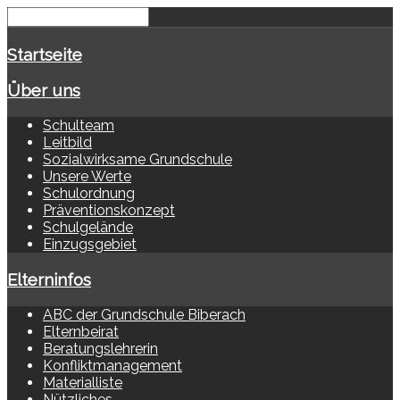
Startseite
Über uns
Schulteam
Leitbild
Sozialwirksame Grundschule
Unsere Werte
Schulordnung
Präventionskonzept
Schulgelände
Einzugsgebiet
Elterninfos
ABC der Grundschule Biberach
Elternbeirat
Beratungslehrerin
Konfliktmanagement
Materialliste
Nützliches