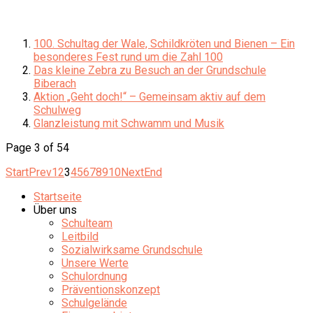
100. Schultag der Wale, Schildkröten und Bienen – Ein
besonderes Fest rund um die Zahl 100
Das kleine Zebra zu Besuch an der Grundschule
Biberach
Aktion „Geht doch!“ – Gemeinsam aktiv auf dem
Schulweg
Glanzleistung mit Schwamm und Musik
Page 3 of 54
Start
Prev
1
2
3
4
5
6
7
8
9
10
Next
End
Startseite
Über uns
Schulteam
Leitbild
Sozialwirksame Grundschule
Unsere Werte
Schulordnung
Präventionskonzept
Schulgelände