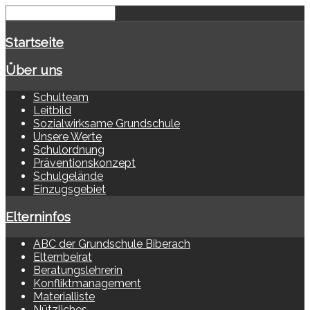
Startseite
Über uns
Schulteam
Leitbild
Sozialwirksame Grundschule
Unsere Werte
Schulordnung
Präventionskonzept
Schulgelände
Einzugsgebiet
Elterninfos
ABC der Grundschule Biberach
Elternbeirat
Beratungslehrerin
Konfliktmanagement
Materialliste
Nützliches