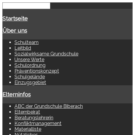
Startseite
Über uns
Schulteam
Leitbild
Sozialwirksame Grundschule
Unsere Werte
Schulordnung
Präventionskonzept
Schulgelände
Einzugsgebiet
Elterninfos
ABC der Grundschule Biberach
Elternbeirat
Beratungslehrerin
Konfliktmanagement
Materialliste
Nützliches