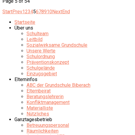
Page 5 of 54
Start
Prev
1
2
3
4
5
6
7
8
9
10
Next
End
Startseite
Über uns
Schulteam
Leitbild
Sozialwirksame Grundschule
Unsere Werte
Schulordnung
Präventionskonzept
Schulgelände
Einzugsgebiet
Elterninfos
ABC der Grundschule Biberach
Elternbeirat
Beratungslehrerin
Konfliktmanagement
Materialliste
Nützliches
Ganztagesbetrieb
Betreuungspersonal
Räumlichkeiten